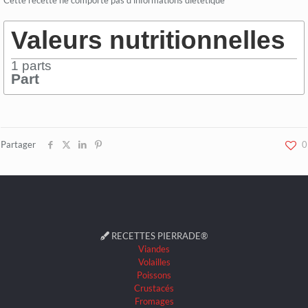
Cette recette ne comporte pas d'informations diététique
Valeurs nutritionnelles
1
parts
Part
Partager
0
RECETTES PIERRADE®
Viandes
Volailles
Poissons
Crustacés
Fromages