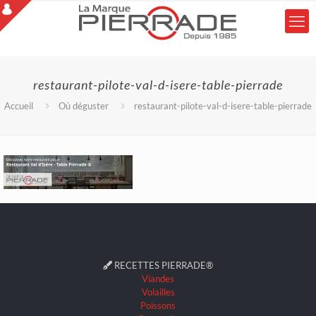
restaurant-pilote-val-d-isere-table-pierrade
Accueil
Où déguster
restaurant-pilote-val-d-isere-table-pierrade
RECETTES PIERRADE®
Viandes
Volailles
Poissons